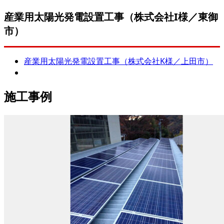
産業用太陽光発電設置工事（株式会社I様／東御
市）
産業用太陽光発電設置工事（株式会社K様／上田市）
施工事例