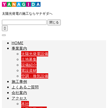
太陽光発電の施工ならヤナギダへ
閉じる

HOME
事業案内
太陽光発電設備
土地募集
設備紹介
電設資材
空調・換気設備
施工事例
よくあるご質問
会社案内
アクセス
本社