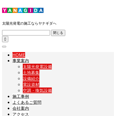
太陽光発電の施工ならヤナギダへ
閉じる

HOME
事業案内
太陽光発電設備
土地募集
設備紹介
電設資材
空調・換気設備
施工事例
よくあるご質問
会社案内
アクセス